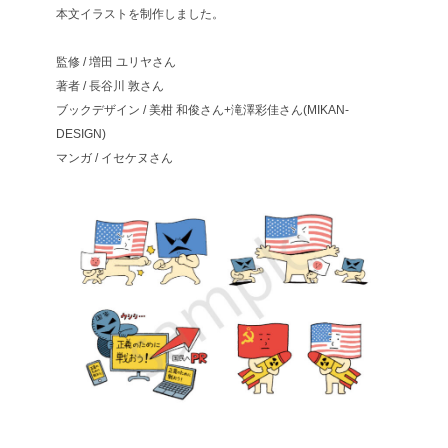
本文イラストを制作しました。
監修 / 増田 ユリヤさん
著者 / 長谷川 敦さん
ブックデザイン / 美柑 和俊さん+滝澤彩佳さん(MIKAN-
DESIGN)
マンガ / イセケヌさん